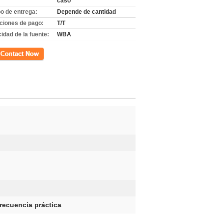
caso
o de entrega:
Depende de cantidad
ciones de pago:
T/T
idad de la fuente:
WBA
cto
frecuencia práctica