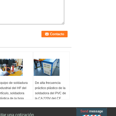
quipo de soldadura
De alta frecuencia
ndustrial del HF del
práctico plástico de la
rtículo, soldadora
soldadora del PVC de
lástica de la hoja
la CA 220V del CE
220V
Tamaño:
Gama de
320*200*240m m
citar una cotización
emperaturas:
0-
Ruido:
≤75dB