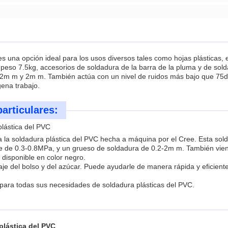
s una opción ideal para los usos diversos tales como hojas plásticas, 
n peso 7.5kg, accesorios de soldadura de la barra de la pluma y de sol
0.2m m y 2m m. También actúa con un nivel de ruidos más bajo que 75d
gena trabajo.
particulares:
plástica del PVC
 la soldadura plástica del PVC hecha a máquina por el Cree. Esta sol
re de 0.3-0.8MPa, y un grueso de soldadura de 0.2-2m m. También vien
 disponible en color negro.
e del bolso y del azúcar. Puede ayudarle de manera rápida y eficiente 
 para todas sus necesidades de soldadura plásticas del PVC.
plástica del PVC