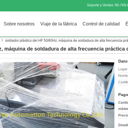
Soporte y Ventas:
86-769
Sobre nosotros
Viaje de la fábrica
Control de calidad
É
soldador plástico del HF 50/60Hz, máquina de soldadura de alta frecuencia prác
, máquina de soldadura de alta frecuencia práctica d
Dato
Lugar 
Nombr
Certif
Pago
Canti
mínim
Preci
Detal