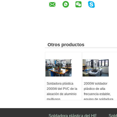
Otros productos
Soldadora plástica
2000W soldador
2000W del PVC de la
plástico de alta
aleación de aluminio
frecuencia estable,
multiusos
equipo de soldadura
multifuncional del PVC
Anchura de
soldadura:
2-8m m
Gama de
Poder:
Soldadora plástica del HF
2000W
temperaturas:
0-
Sold