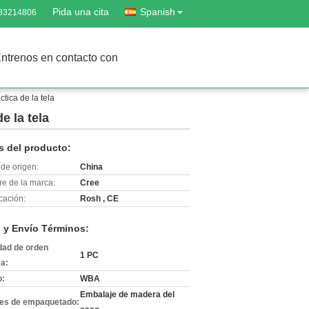
Pida una cita
Spanish
-83214806
ntrenos en contacto con
tica de la tela
e la tela
s del producto:
de origen:
China
e de la marca:
Cree
icación:
Rosh , CE
 y Envío Términos:
dad de orden
1 PC
a:
o:
WBA
Embalaje de madera del
les de empaquetado: