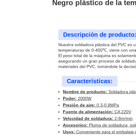
Negro plástico de la te
Descripción de producto
Nuestra soldadora plástica del PVC es u
temperaturas de 0-400℃, viene con una p
El peso total de la máquina es solamen
asegurando un gran proceso de soldadur
materiales del PVC, tomándole la decisi
Características:
Nombre de producto:
Soldadora plás
Poder:
2000W
Presión de aire:
0.3-0.8MPa
Fuente de alimentación:
CA 220V
Velocidad de soldadura:
2-8m/min
Accesorios:
Pluma de soldadura, so
Usos:
Conveniente para el embalaje d