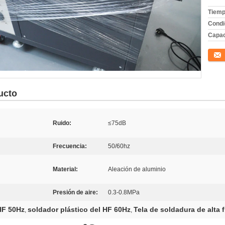
Tiemp
Condi
Capac
Conta
ucto
Ruido:
≤75dB
Frecuencia:
50/60hz
Material:
Aleación de aluminio
Presión de aire:
0.3-0.8MPa
HF 50Hz
soldador plástico del HF 60Hz
Tela de soldadura de alta 
,
,