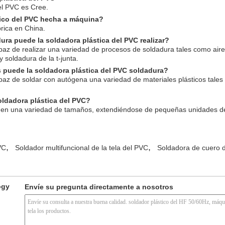
el PVC es Cree.
tico del PVC hecha a máquina?
brica en China.
ra puede la soldadora plástica del PVC realizar?
paz de realizar una variedad de procesos de soldadura tales como aire 
y soldadura de la t-junta.
s puede la soldadora plástica del PVC soldadura?
paz de soldar con autógena una variedad de materiales plásticos tales 
oldadora plástica del PVC?
e en una variedad de tamaños, extendiéndose de pequeñas unidades d
,
,
VC
Soldador multifuncional de la tela del PVC
Soldadora de cuero 
ogy
Envíe su pregunta directamente a nosotros