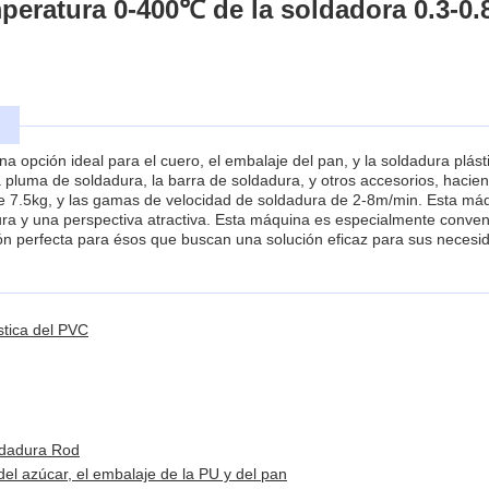
mperatura 0-400℃ de la soldadora 0.3-0
:
na opción ideal para el cuero, el embalaje del pan, y la soldadura plá
luma de soldadura, la barra de soldadura, y otros accesorios, hacien
te 7.5kg, y las gamas de velocidad de soldadura de 2-8m/min. Esta máq
a y una perspectiva atractiva. Esta máquina es especialmente conven
ón perfecta para ésos que buscan una solución eficaz para sus necesi
tica del PVC
ldadura Rod
el azúcar, el embalaje de la PU y del pan