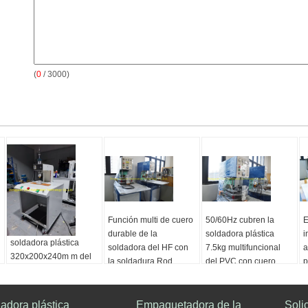
(
0
/ 3000)
Función multi de cuero
50/60Hz cubren la
E
durable de la
soldadora plástica
i
soldadora plástica
soldadora del HF con
7.5kg multifuncional
a
320x200x240m m del
la soldadura Rod
del PVC con cuero
p
PVC 2-8m/Min con la
Anchura de
Color:
Negro
pluma de soldadura
soldadura:
2-8m m
Accesorios:
Pluma de
Nombre de producto:
adora plástica
Color:
Negro
Empaquetadora de la
soldadura, soldadura
Soli
t