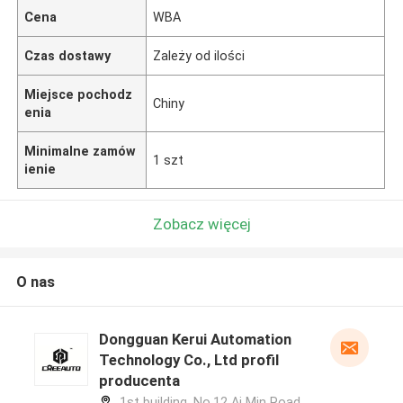
Cena
WBA
Czas dostawy
Zależy od ilości
Miejsce pochodz
Chiny
enia
Minimalne zamów
1 szt
ienie
Zobacz więcej
O nas
Dongguan Kerui Automation
Technology Co., Ltd profil
producenta
1st building, No.12 Ai Min Road,