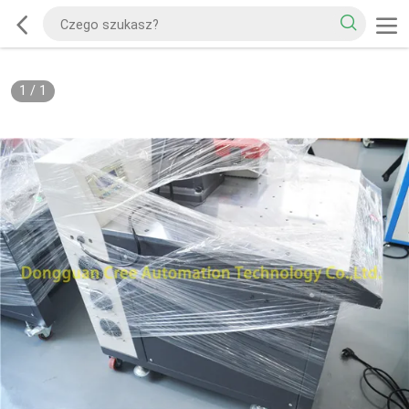
1
/
1