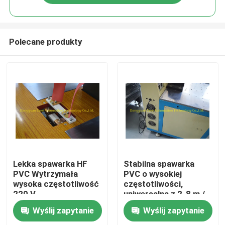
Polecane produkty
Dom
Lekka spawarka HF
Stabilna spawarka
PVC Wytrzymała
PVC o wysokiej
wysoka częstotliwość
częstotliwości,
Produkty
220 V
uniwersalna z 2-8 m /
min
Wyślij zapytanie
Wyślij zapytanie
O nas