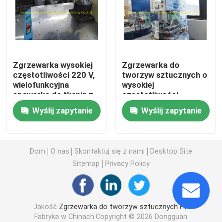
Sprzęt do spawania wysokiej częstotliwości
Maszyna do pakowania w blistry
Zgrzewarka wysokiej
Zgrzewarka do
częstotliwości 220 V,
tworzyw sztucznych o
wielofunkcyjna
wysokiej
Sprzęt do spawania częstotliwością radiową
spawarka do tkanin z
częstotliwości
PVC
Praktyczna 0,3-0,8
Wyślij zapytanie
Wyślij zapytanie
MPa
Termoformująca maszyna pakująca
Automatyczna maszyna uszczelniająca
Dom
O nas
Skontaktuj się z nami
Desktop Site
Sitemap
Privacy Policy
Maszyna do pakowania w folię termokurczliwą
Jakość
Zgrzewarka do tworzyw sztucznych HF
Maszyna pakująca typu poduszka
Fabryka w Chinach.Copyright © 2026 Dongguan