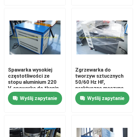
Wycieczka po fabryce
Kontrola jakości
Skontaktuj się z nami
Spawarka wysokiej
Zgrzewarka do
Poprosić o wycenę
częstotliwości ze
tworzyw sztucznych
stopu aluminium 220
50/60 Hz HF,
V, spawarka do tkanin
praktyczna maszyna
PVC 2KW
do spawania tkanin o
Zgrzewarka do tworzyw sztucznych HF
Wyślij zapytanie
Wyślij zapytanie
wysokiej
częstotliwości
Zgrzewarka ultradźwiękowa do tworzyw sztucznych
Maszyna do spawania tworzyw sztucznych PVC