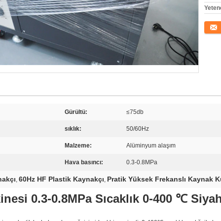
Yeten
İletişi
Gürültü:
≤75db
sıklık:
50/60Hz
Malzeme:
Alüminyum alaşım
Hava basıncı:
0.3-0.8MPa
nakçı
60Hz HF Plastik Kaynakçı
Pratik Yüksek Frekanslı Kaynak 
,
,
nesi 0.3-0.8MPa Sıcaklık 0-400 ℃ Siya