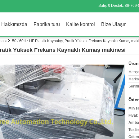
Satış & Destek:
86-769
Hakkımızda
Fabrika turu
Kalite kontrol
Bize Ulaşın
nası
50 / 60Hz HF Plastik Kaynakçı, Pratik Yüksek Frekans Kaynaklı Kumaş mak
 Pratik Yüksek Frekans Kaynaklı Kumaş makinesi
Ürün 
Menşe
Marka
Sertifi
Ödem
Min si
Fiyat:
Ambala
Tesli
Ödeme