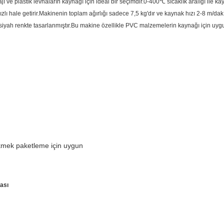
ve plastik levhaların kaynağı için ideal bir seçimdir.0-400℃ sıcaklık aralığı ile 
ızlı hale getirir.Makinenin toplam ağırlığı sadece 7,5 kg'dır ve kaynak hızı 2-8 m/d
iyah renkte tasarlanmıştır.Bu makine özellikle PVC malzemelerin kaynağı için uygund
kmek paketleme için uygun
ası