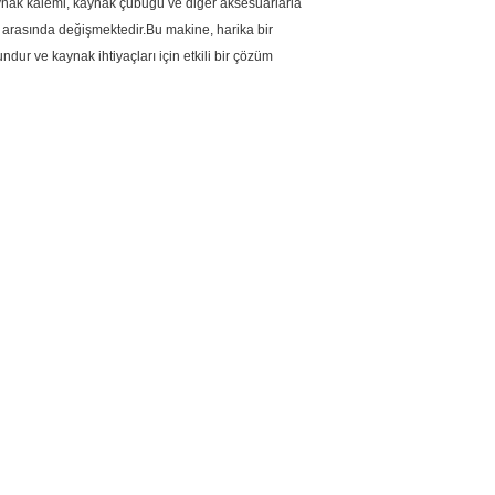
kaynak kalemi, kaynak çubuğu ve diğer aksesuarlarla
ak arasında değişmektedir.Bu makine, harika bir
ur ve kaynak ihtiyaçları için etkili bir çözüm