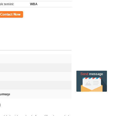
ek temini:
WBA
m
Kumaşı
h