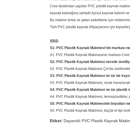
Cree tarafından yapılan PVC plastik kaynak makine
kaynak kalınlığına sahiptir.Ayrıca kaynak kalemi ve 
Bu makine torba ve şeker paketleme için mükemmeldir
Tüm PVC plastik kaynak ihtiyaçlarınız için kişiselle
SSS:
S1: PVC Plastik Kaynak Makinesi'nin markası ne
A1: PVC Plastik Kaynak Makinasının markası Cree'd
S2: PVC Plastik Kaynak Makinesi nerede üretili
A2: PVC Plastik Kaynak Makinesi Çin'de üretilmekte
S3: PVC Plastik Kaynak Makinesi ne tür bir kayna
A3: PVC Plastik Kaynak Makinesi, sıcak hava/sıcak 
S4: PVC Plastik Kaynak Makinesi ne tür plastik
A4: PVC Plastik Kaynak Makinesi, termoplastikler, p
S5: PVC Plastik Kaynak Makinesinin boyutları ne
A5: PVC Plastik Kaynak Makinesi, küçük el tipi ünite
Etiket:
Dayanıklı PVC Plastik Kaynak Makin