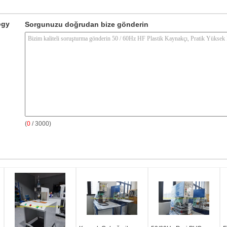
ogy
Sorgunuzu doğrudan bize gönderin
(
0
/ 3000)