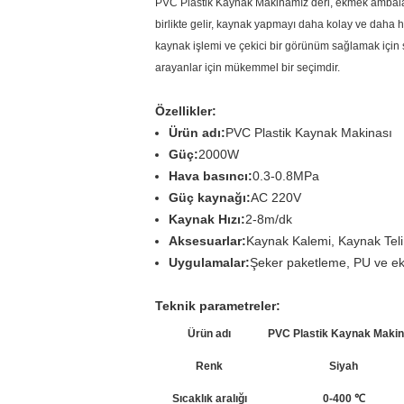
PVC Plastik Kaynak Makinamız deri, ekmek ambalajı 
birlikte gelir, kaynak yapmayı daha kolay ve daha h
kaynak işlemi ve çekici bir görünüm sağlamak için s
arayanlar için mükemmel bir seçimdir.
Özellikler:
Ürün adı:
PVC Plastik Kaynak Makinası
Güç:
2000W
Hava basıncı:
0.3-0.8MPa
Güç kaynağı:
AC 220V
Kaynak Hızı:
2-8m/dk
Aksesuarlar:
Kaynak Kalemi, Kaynak Teli
Uygulamalar:
Şeker paketleme, PU ve e
Teknik parametreler:
Ürün adı
PVC Plastik Kaynak Makin
Renk
Siyah
Sıcaklık aralığı
0-400 ℃