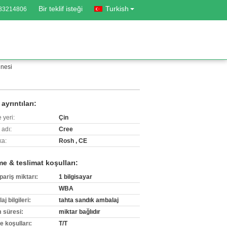
Bir teklif isteği
Turkish
-83214806
inesi
ayrıntıları:
 yeri:
Çin
 adı:
Cree
ka:
Rosh , CE
e & teslimat koşulları:
pariş miktarı:
1 bilgisayar
WBA
j bilgileri:
tahta sandık ambalaj
m süresi:
miktar bağlıdır
 koşulları:
T/T