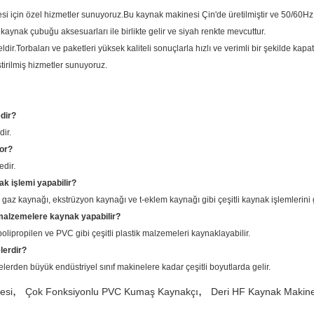
si için özel hizmetler sunuyoruz.Bu kaynak makinesi Çin'de üretilmiştir ve 50/60
kaynak çubuğu aksesuarları ile birlikte gelir ve siyah renkte mevcuttur.
.Torbaları ve paketleri yüksek kaliteli sonuçlarla hızlı ve verimli bir şekilde kapat
ştirilmiş hizmetler sunuyoruz.
dir?
ir.
yor?
dir.
k işlemi yapabilir?
gaz kaynağı, ekstrüzyon kaynağı ve t-eklem kaynağı gibi çeşitli kaynak işlemlerini 
 malzemelere kaynak yapabilir?
olipropilen ve PVC gibi çeşitli plastik malzemeleri kaynaklayabilir.
lerdir?
lerden büyük endüstriyel sınıf makinelere kadar çeşitli boyutlarda gelir.
,
,
esi
Çok Fonksiyonlu PVC Kumaş Kaynakçı
Deri HF Kaynak Makine