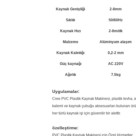
Kaynak Genişliği
2-8mm
Sıklık
50/60Hz
Kaynak Hızı
2-8m/dk
Malzeme
Alüminyum alaşım
Kaynak Kalınlığı
0,2-2 mm
Güç kaynağı
AC 220V
Ağırlık
7.5kg
Uygulamalar:
Cree PVC Plastik Kaynak Makinesi, plastik levha, ekm
kalemi ve kaynak çubuğu aksesuarları bulunan ürün,
her türlü kaynak işi için güvenilir bir alettir.
özelleştirme:
PVC Plastik Kaynak Makinesi için Özel Hizmetler