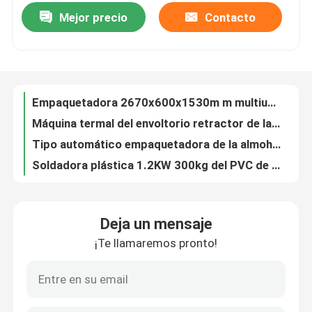
Mejor precio
Contacto
Empaquetadora 2670x600x1530m m multiusos de la ampolla práctica 50Hz
Máquina termal del envoltorio retractor de la película de POF automática para las tiendas de la ropa
Productos
Tipo automático empaquetadora de la almohada para la aguja de la transfusión del tubo de la botella de la infusión
Soldadora plástica 1.2KW 300kg del PVC de la sola cabeza multiusos
Soldadora plástica del HF
2600W soldador plástico ultrasónico automático, máquina multifuncional del ultrasonido de la soldadura
Soldadora plástica de alta frecuencia modificada para requisitos particulares para el PVC
Soldadora plástica ultrasónica
Equipo de soldadura de la radiofrecuencia de la placa caliente 3000W automático 6bar
Máquina de grabación en relieve de cuero 220V 50HZ de la PU del papel del PVC para el sellado de la hoja
Soldadora plástica del PVC
PLC de grabación en relieve ultrasónico de enlace los 5000x2000x1800cm de la máquina que acolcha
Máquina de aislamiento automática del calor horizontal práctica para las bolsas de plástico
Equipo de soldadura de alta frecuencia
Deja un mensaje
TPU EVA High Frequency Welder Machine, máquina multifuncional del lacre del RF
¡Te llamaremos pronto!
Corriente ALTERNA neumática de la resistencia eléctrica de la máquina de la soldadura por puntos 50KVA
Empaquetadora de la ampolla
Empaquetadora automática 50HZ de Thermoforming para la ampolla de la cápsula de la tableta de la píldora
Prenda impermeable reutilizable de los pad de oído del auricular de la espuma para Bose QC2 QC15 QC25 QC35
Equipo de soldadura de la radiofrecuencia
Artículo de alta velocidad multiusos de la soldadora del PVC del HF 50/60Hz