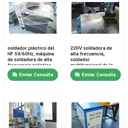
Productos
Soldadora plástica del HF
soldador plástico del
220V soldadora de
Soldadora plástica ultrasónica
HF 50/60Hz, máquina
alta frecuencia,
de soldadura de alta
soldador
frecuencia práctica
multifuncional de la
Soldadora plástica del PVC
de la tela
tela del PVC
Enviar Consulta
Enviar Consulta
Equipo de soldadura de alta frecuencia
Empaquetadora de la ampolla
Equipo de soldadura de la radiofrecuencia