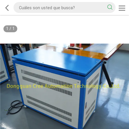
1
/
1