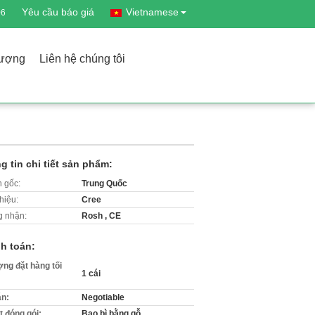
Yêu cầu báo giá
Vietnamese
06
lượng
Liên hệ chúng tôi
g tin chi tiết sản phẩm:
 gốc:
Trung Quốc
hiệu:
Cree
 nhận:
Rosh , CE
h toán:
ợng đặt hàng tối
1 cái
án:
Negotiable
ết đóng gói:
Bao bì bằng gỗ