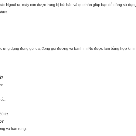
hác.Ngoài ra, máy còn được trang bị bút hàn và que hàn giúp bạn dễ dàng sử dụng
nhựa.
 ứng dụng đóng gói da, đóng gói đường và bánh mì.Nó được làm bằng hợp kim n
ì?
ee.
uốc.
50Hz.
o?
óng và hàn rung.