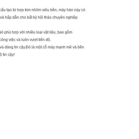
cấu tạo từ hợp kim nhôm siêu bền, máy hàn này có
và hấp dẫn cho bất kỳ hội thảo chuyên nghiệp
 phù hợp với nhiều loại vật liệu, bao gồm
ông việc và luôn vượt tiến độ.
 và đáng tin cậy.Đó là một cỗ máy mạnh mẽ và bền
 tin cậy!