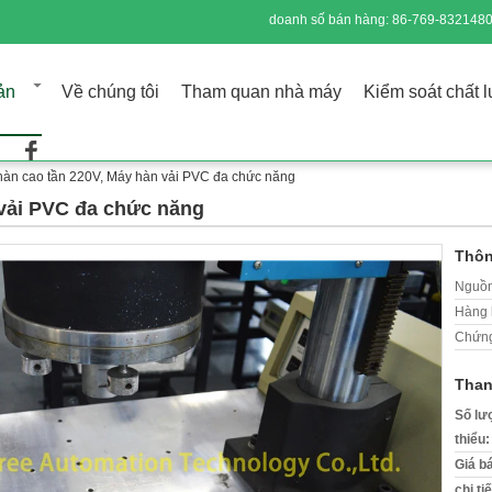
doanh số bán hàng:
86-769-832148
ản
Về chúng tôi
Tham quan nhà máy
Kiểm soát chất 
àn cao tần 220V, Máy hàn vải PVC đa chức năng
 vải PVC đa chức năng
Thôn
Nguồn
Hàng 
Chứng
Than
Số lư
thiểu:
Giá b
chi ti