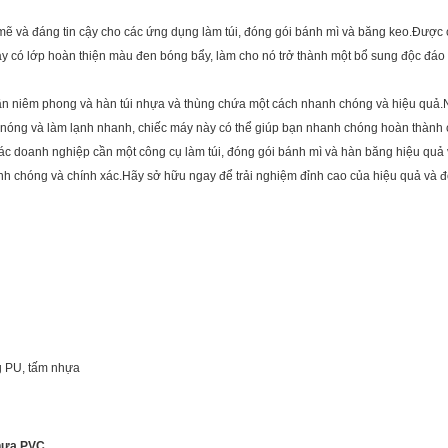
ẽ và đáng tin cậy cho các ứng dụng làm túi, đóng gói bánh mì và băng keo.Được 
 có lớp hoàn thiện màu đen bóng bẩy, làm cho nó trở thành một bổ sung độc đáo 
n niêm phong và hàn túi nhựa và thùng chứa một cách nhanh chóng và hiệu quả.Nó
 nóng và làm lạnh nhanh, chiếc máy này có thể giúp bạn nhanh chóng hoàn thành c
ác doanh nghiệp cần một công cụ làm túi, đóng gói bánh mì và hàn băng hiệu quả
h chóng và chính xác.Hãy sở hữu ngay để trải nghiệm đỉnh cao của hiệu quả và độ
g PU, tấm nhựa
hựa PVC