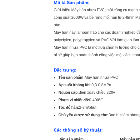
Mô tả Sản phẩm:
Giới thiệu Máy hàn nhựa PVC, một công cụ mạnh m
công suất 2000W và bề rộng mối hàn từ 2-8mm.Máy
nào.
Máy hàn này là hoàn hảo cho các doanh nghiệp cầ
polyetylen, polypropylen và PVC.Với thời gian làm
Máy hàn nhựa PVC là một lựa chọn lý tưởng cho c
bỉ sẽ giúp bạn hoàn thành công việc một cách nhan
Đặc trưng:
Tên sản phẩm:
Máy hàn nhựa PVC
Áp suất không khí:
0,3-0,8MPa
Nguồn cấp:
điện xoay chiều 220v
Phạm vi nhiệt độ:
0-400℃
Tốc độ hàn:
2-8m/phút
Chủ yếu được sử dụng cho:
Bao bì niêm phon
Các thông số kỹ thuật:
tên sản phẩm
Máy hàn n