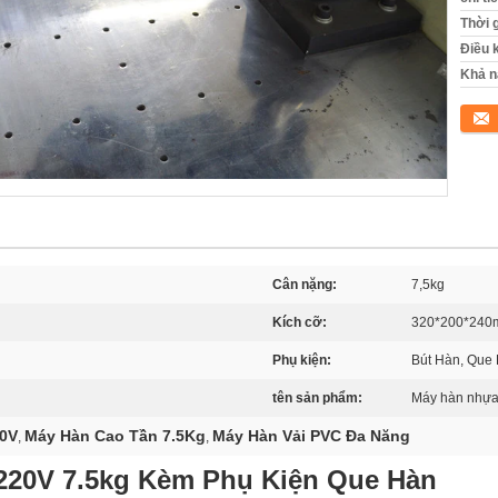
Thời 
Điều 
Khả n
Tiếp 
Cân nặng:
7,5kg
Kích cỡ:
320*200*24
Phụ kiện:
Bút Hàn, Que
tên sản phẩm:
Máy hàn nhự
20V
Máy Hàn Cao Tần 7.5Kg
Máy Hàn Vải PVC Đa Năng
,
,
20V 7.5kg Kèm Phụ Kiện Que Hàn