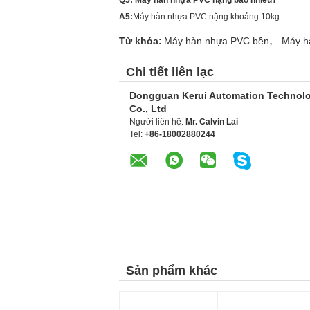
Q5: Máy hàn nhựa PVC nặng bao nhiêu?
A5:
Máy hàn nhựa PVC nặng khoảng 10kg.
,
Từ khóa:
Máy hàn nhựa PVC bền
Máy h
Chi tiết liên lạc
Dongguan Kerui Automation Technol
Co., Ltd
Người liên hệ:
Mr. Calvin Lai
Tel:
+86-18002880244
Sản phẩm khác