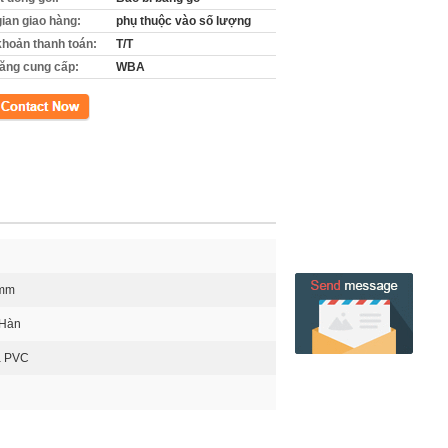
gian giao hàng:
phụ thuộc vào số lượng
khoản thanh toán:
T/T
ăng cung cấp:
WBA
xúc
0mm
 Hàn
a PVC