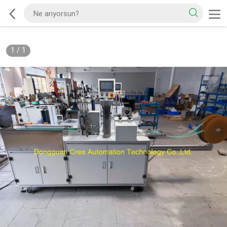
1
/
1