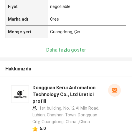
Fiyat
negotiable
Marka adı
Cree
Menşe yeri
Guangdong, Çin
Daha fazla göster
Hakkımızda
Dongguan Kerui Automation
Technology Co., Ltd üretici
profili
1st building, No.12 Ai Min Road,
Lubian, Chashan Town, Dongguan
City, Guangdong, China. ,China
5.0