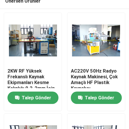
Önerilen Ürünler
2KW RF Yüksek
AC220V 50Hz Radyo
Frekanslı Kaynak
Kaynak Makinesi, Çok
Ekipmanları Kesme
Amaçlı HF Plastik
Kalınlığı 0.2-2mm İçin
Kaynakçı
Ev
Hava Soğutma
Talep Gönder
Talep Gönder
Ürünler
Hakkımızda