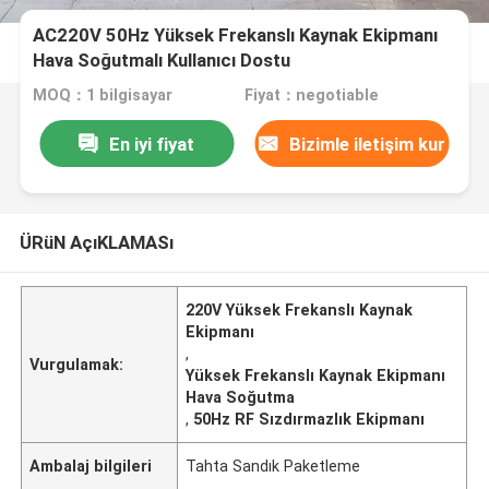
AC220V 50Hz Yüksek Frekanslı Kaynak Ekipmanı
Hava Soğutmalı Kullanıcı Dostu
MOQ：1 bilgisayar
Fiyat：negotiable
En iyi fiyat
Bizimle iletişim kur
ÜRüN AçıKLAMASı
220V Yüksek Frekanslı Kaynak
Ekipmanı
,
Vurgulamak:
Yüksek Frekanslı Kaynak Ekipmanı
Hava Soğutma
,
50Hz RF Sızdırmazlık Ekipmanı
Ambalaj bilgileri
Tahta Sandık Paketleme