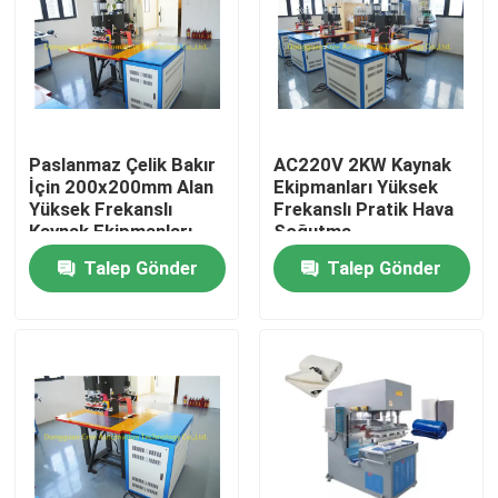
Fabrika turu
Kalite kontrol
Paslanmaz Çelik Bakır
AC220V 2KW Kaynak
İçin 200x200mm Alan
Ekipmanları Yüksek
Bize Ulaşın
Yüksek Frekanslı
Frekanslı Pratik Hava
Kaynak Ekipmanları
Soğutma
Talep Gönder
Talep Gönder
Bir teklif isteği
HF Plastik Kaynak Makinası
Ultrasonik plastik kaynak makinesi
PVC Plastik Kaynak Makinası