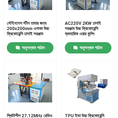
কারখানা ভ্রমণ
স্টেইনলেস স্টীল তামার জন্য
AC220V 2KW ঢালাই
200x200mm এলাকা উচ্চ
সরঞ্জাম উচ্চ ফ্রিকোয়েন্সি
মান নিয়ন্ত্রণ
ফ্রিকোয়েন্সি ঢালাই সরঞ্জাম
ব্যবহারিক এয়ার কুলিং
অনুসন্ধান পাঠান
অনুসন্ধান পাঠান
যোগাযোগ করুন
উদ্ধৃতির জন্য আবেদন
এইচএফ প্লাস্টিক ওয়েল্ডিং মেশিন
অতিস্বনক প্লাস্টিক ঢালাই মেশিন
পিভিসি প্লাস্টিক ওয়েল্ডিং মেশিন
স্থিতিশীল 27.12MHz রেডিও
TPU ইভা উচ্চ ফ্রিকোয়েন্সি