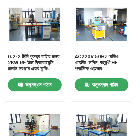
0.2-2 মিমি পুরুত্ব কাটার জন্য
AC220V 50Hz রেডিও
2KW RF উচ্চ ফ্রিকোয়েন্সি
ওয়েল্ডিং মেশিন, বহুমুখী HF
ঢালাই সরঞ্জাম এয়ার কুলিং
প্লাস্টিক ওয়েল্ডার
অনুসন্ধান পাঠান
অনুসন্ধান পাঠান
বাড়ি
পণ্য
আমাদের সম্পর্কে