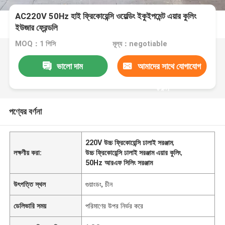
AC220V 50Hz হাই ফ্রিকোয়েন্সি ওয়েল্ডিং ইকুইপমেন্ট এয়ার কুলিং
ইউজার ফ্রেন্ডলি
MOQ：1 পিসি
মূল্য：negotiable
ভালো দাম
আমাদের সাথে যোগাযোগ
করুন
পণ্যের বর্ণনা
220V উচ্চ ফ্রিকোয়েন্সি ঢালাই সরঞ্জাম
,
লক্ষণীয় করা:
উচ্চ ফ্রিকোয়েন্সি ঢালাই সরঞ্জাম এয়ার কুলিং
,
50Hz আরএফ সিলিং সরঞ্জাম
উৎপত্তি স্থল
গুয়াংডং, চীন
ডেলিভারি সময়
পরিমাণের উপর নির্ভর করে