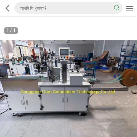
1
/
1