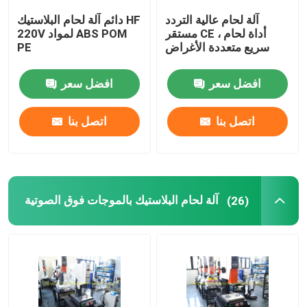
آلة لحام عالية التردد
دائم آلة لحام البلاستيك HF
وسادات سماعة الأذن
مستقر CE ، أداة لحام
220V لمواد ABS POM
سريع متعددة الأغراض
PE
افضل سعر
افضل سعر
اتصل بنا
اتصل بنا
آلة لحام البلاستيك بالموجات فوق الصوتية
(26)