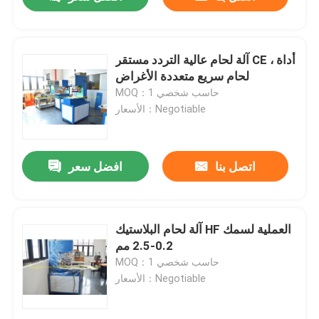
آلة لحام عالية التردد مستقر CE ، أداة
لحام سريع متعددة الأغراض
MOQ：حاسب شخصي 1
الأسعار：Negotiable
اتصل بنا
افضل سعر
منزل
آلة لحام البلاستيك HF العملية لسمك
0.2-2.5 مم
MOQ：حاسب شخصي 1
حول بنا
الأسعار：Negotiable
إتصال