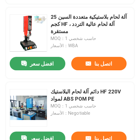
آلة لحام بلاستيكية متعددة السين 25
كجم HF ، آلة لحام عالية التردد
مستقرة
MOQ：حاسب شخصي 1
الأسعار：WBA
اتصل بنا
افضل سعر
دائم آلة لحام البلاستيك HF 220V
لمواد ABS POM PE
MOQ：حاسب شخصي 1
الأسعار：Negotiable
اتصل بنا
افضل سعر