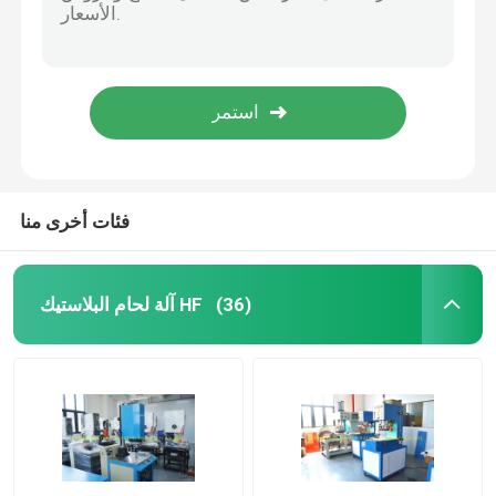
وسادات أذن جلدية مقاومة للماء بسماكة 2 سم للحد من الضوضاء
آلة تغليف بالحرارة
وسادات أذن جلدية قابلة للتنفس ، لون أسود عملي قابل لإعادة الاستخدام
أغطية أذن خفيفة الوزن من البولي يوريثان ، أغطية أذن مقاومة للعرق لسماعات الرأس
آلة الختم الأوتوماتيكية
220V / 50HZ آلة تغليف الانكماش 400 كجم لعرض فيلم 600 مم
آلة تغليف بالانكماش الأوتوماتيكية المتينة متعددة الأغراض لزجاجة PET
آلة تغليف شرنك
فئات أخرى منا
آلة تغليف نوع الوسادة
آلة لحام البلاستيك HF
(36)
آلة النقش بالموجات فوق الصوتية
آلة النقش بو الجلود
آلة لحام البقعة