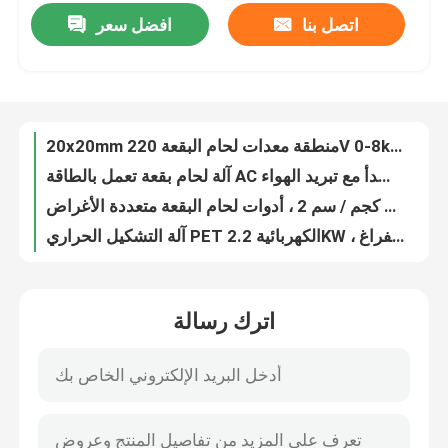
اتصل بنا
افضل سعر
20x20mm منطقة معدات لحام البقعة 220V 0-8kg / Cm2 لأغراض تجارية
آلة لحام بقعة تعمل بالطاقة AC الفولاذ المقاوم للصدأ مع تبريد الهواء
المنتجات
آلة لحام المقاومة 220 فولت 8 كجم / سم 2 ، أدوات لحام البقعة متعددة الأغراض
آلة التشكيل الحراري PET الكهربائية 2.2KW ، آلة تشكيل الفراغ PET للتبريد بالهواء
آلة لحام البلاستيك HF
آلة التعبئة والتغليف بالحرارة PLC ، آلة تشكيل PET متعددة المجالات
130x90x170cm علبة بلاستيكية آلة التشكيل الحراري متعددة الوظائف 15T
آلة لحام البلاستيك بالموجات فوق الصوتية
آلة التعبئة والتغليف بالحرارة التدفئة الكهربائية 2.2KW متعددة الأغراض
220V 380V آلة تعبئة وختم بالحرارة ، آلة تشكيل حراري متعددة الوظائف
آلة لحام البلاستيك PVC
استبدال وسادات الأذن لسماعات الرأس المستديرة CE للحد من الضوضاء
أغطية وسادات سماعة رأس عملية من الجلد ، وسادات أذن لسماعات الرأس بسمك 2 سم
معدات لحام عالية التردد
اترك رسالة
وسادات الأذن لسماعات الرأس المصنوعة من البولي يوريثان خفيفة الوزن تغطي مقاومة للعرق عالية الراحة
أغطية الأذن الجلدية المستديرة لسماعات الرأس ، سماكة 2 سم وسادات بديلة لسماعات الرأس
آلة تغليف نفطة
وسادات أذن متينة مقاومة للعرق قابلة لإعادة الاستخدام جيدة التهوية
وسادات وسائد ناعمة لسماعات الرأس متعددة الألوان للاستخدام المعاد تدويره
معدات اللحام بالترددات الراديوية
غطاء وسادة سماعة رأس مضاد للماء بديل عملي للتنفس