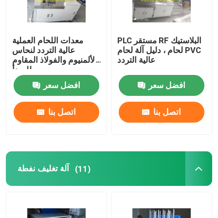
PLC مستقر RF البلاستيك
معدات اللحام العملية
لحام ، دليل آلة لحام PVC
عالية التردد لنحاس
عالية التردد
الألمنيوم والفولاذ المقاوم
للصدأ
افضل سعر
افضل سعر
اتصل بنا
اتصل بنا
آلة تغليف نفطة
(11)