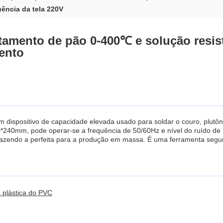
uência da tela 220V
amento de pão 0-400℃ e solução resist
ento
 dispositivo de capacidade elevada usado para soldar o couro, plutôni
240mm, pode operar-se a frequência de 50/60Hz e nível do ruído de 
azendo a perfeita para a produção em massa. É uma ferramenta segura
 plástica do PVC