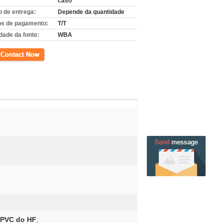
caso
 de entrega:
Depende da quantidade
s de pagamento:
T/T
dade da fonte:
WBA
to
 PVC do HF
,