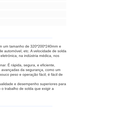
, com um tamanho de 320*200*240mm e
 de automóvel, etc. A velocidade de solda
eletrónica, na indústria médica, nos
. É rápida, segura, e eficiente,
cas avançadas da segurança, como um
uco peso e operação fácil, é fácil de
 qualidade e desempenho superiores para
 o trabalho de solda que exigir a