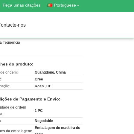
Peça umas citações
Portuguese
ontacte-nos
a frequência
lhes do produto:
 de origem:
Guangdong, China
:
Cree
icação:
Rosh , CE
ições de Pagamento e Envio:
idade de ordem
1 PC
a:
:
Negotiable
Embalagem de madeira do
hes da embalagem: