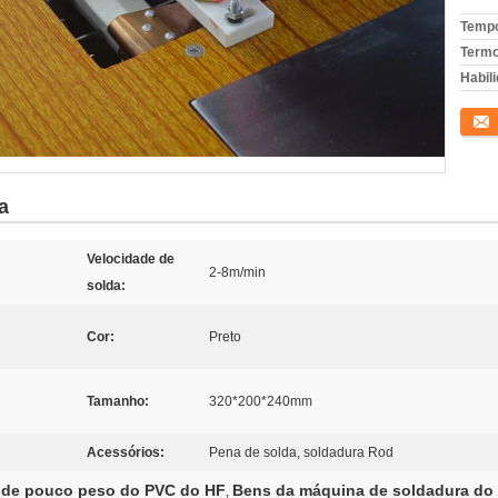
Tempo
Termo
Habili
Conta
a
Velocidade de
2-8m/min
solda:
Cor:
Preto
Tamanho:
320*200*240mm
Acessórios:
Pena de solda, soldadura Rod
 de pouco peso do PVC do HF
Bens da máquina de soldadura do
,