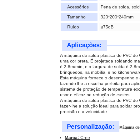
Acessórios
Pena de solda, sol
Tamanho
320*200*240mm
Ruído
≤75dB
Aplicações:
A máquina de solda plástica do PVC do
uma cor preta. É projetada soldando mate
é 2-8m/min, e a largura de solda é 2-8m
brinquedos, na mobília, e no kitchenwar
Esta máquina fornece o desempenho e a 
fazendo lhe a escolha perfeita para ap
sistema de proteção de temperatura exce
usar e eficaz na redução de custos.
A máquina de solda plástica do PVC do 
fazer-lhe a solução ideal para soldar pr
precisão e a velocidade.
Personalização:
Máquina de 
Marca:
Cree