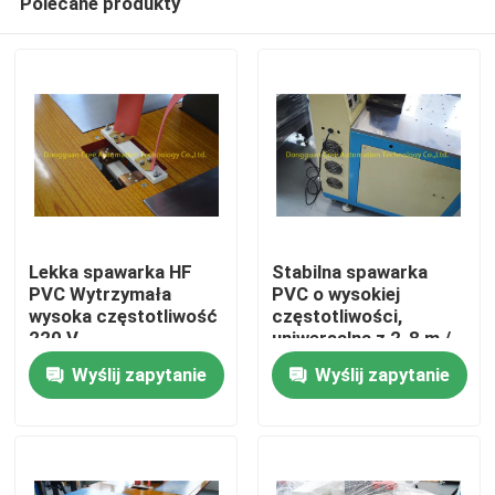
Polecane produkty
Lekka spawarka HF
Stabilna spawarka
PVC Wytrzymała
PVC o wysokiej
wysoka częstotliwość
częstotliwości,
220 V
uniwersalna z 2-8 m /
Dom
min
Wyślij zapytanie
Wyślij zapytanie
Produkty
O nas