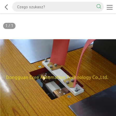
1
/
1