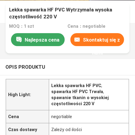
Lekka spawarka HF PVC Wytrzymała wysoka
częstotliwość 220 V
MOQ：1 szt
Cena：negotiable
Najlepsza cena
Skontaktuj się z
nami
OPIS PRODUKTU
Lekka spawarka HF PVC
,
spawarka HF PVC Trwała
,
High Light:
spawanie tkanin o wysokiej
częstotliwości 220 V
Cena
negotiable
Czas dostawy
Zależy od ilości