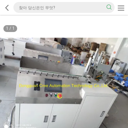
1
/
1