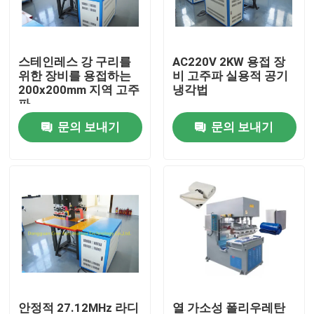
공장 여행
스테인레스 강 구리를
AC220V 2KW 용접 장
위한 장비를 용접하는
비 고주파 실용적 공기
품질 관리
200x200mm 지역 고주
냉각법
파
문의 보내기
문의 보내기
연락주세요
인용문을 요구하세요
HF 플라스틱 용접 기계
초음파 플라스틱 용접 기계
PVC 플라스틱 용접 기계
안정적 27.12MHz 라디
열 가소성 폴리우레탄