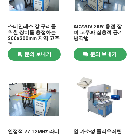
공장 여행
스테인레스 강 구리를
AC220V 2KW 용접 장
위한 장비를 용접하는
비 고주파 실용적 공기
품질 관리
200x200mm 지역 고주
냉각법
파
문의 보내기
문의 보내기
연락주세요
인용문을 요구하세요
HF 플라스틱 용접 기계
초음파 플라스틱 용접 기계
PVC 플라스틱 용접 기계
안정적 27.12MHz 라디
열 가소성 폴리우레탄