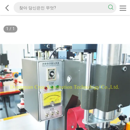
1
/
1