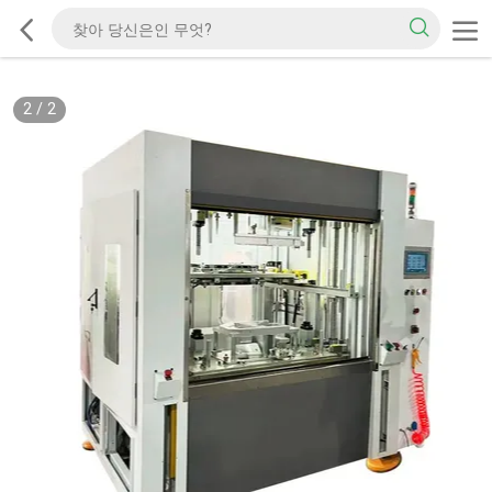
2
/
2