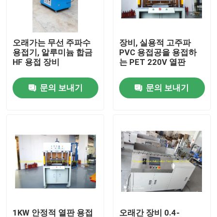
공장 여행
오래가는 무선 주파수
장비, 실용적 고주파
용접기, 알루미늄 합금
PVC 용접공을 용접하
품질 관리
HF 용접 장비
는 PET 220V 열판
문의 보내기
문의 보내기
연락주세요
인용문을 요구하세요
HF 플라스틱 용접 기계
초음파 플라스틱 용접 기계
PVC 플라스틱 용접 기계
1KW 안정적 열판 용접
오래간 장비 0.4-