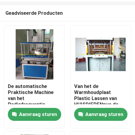
Geadviseerde Producten
De automatische
Van het de
Praktische Machine
Warmhoudplaat
Huis
van het
Plastic Lassen van
Radiofrequentie
HUISDIERENpvc de
Plastic Lassen 1KW
Machine
Aanvraag sturen
Aanvraag sturen
Producten
Multifunctionele Met
geringe geluidssterkte
Ongeveer ons