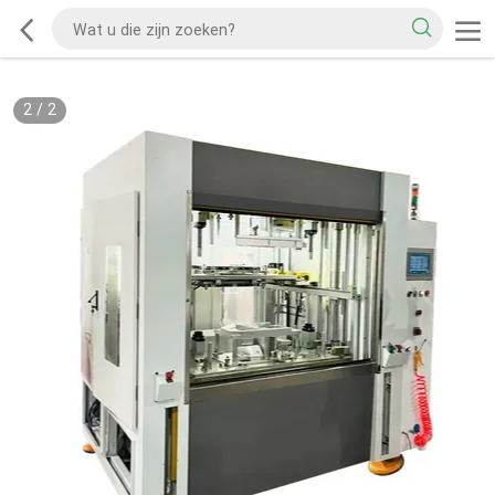
2
/
2