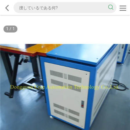
1
/
1