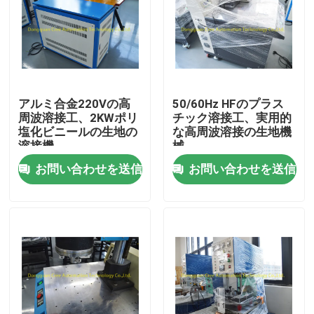
工場旅行
品質管理
アルミ合金220Vの高
50/60Hz HFのプラス
周波溶接工、2KWポリ
チック溶接工、実用的
私達に連絡しなさい
塩化ビニールの生地の
な高周波溶接の生地機
溶接機
械
お問い合わせを送信
お問い合わせを送信
引用を要求しなさい
HFのプラスチック溶接機
超音波プラスチック溶接機
ポリ塩化ビニールのプラスチック溶接機