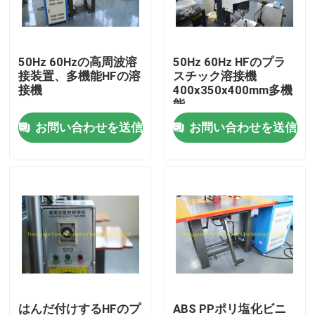
製品
50Hz 60Hzの高周波溶
50Hz 60Hz HFのプラ
接装置、多機能HFの溶
スチック溶接機
HFのプラスチック溶接機
接機
400x350x400mm多機
能
お問い合わせを送信
お問い合わせを送信
超音波プラスチック溶接機
ポリ塩化ビニールのプラスチック溶接機
高周波溶接装置
まめの包装機械
無線周波数の溶接装置
はんだ付けするHFのプ
ABS PPポリ塩化ビニ