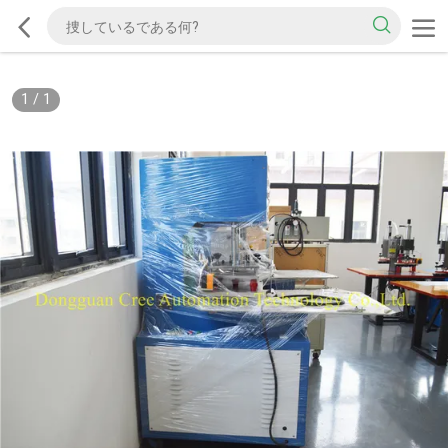
1
/
1