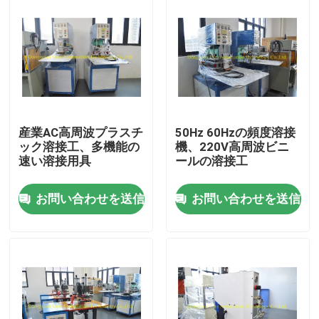
産業AC高周波プラスチ
50Hz 60Hzの頻度溶接
ック溶接工、多機能の
機、220V高周波ビニ
速い溶接用具
ールの溶接工
お問い合わせを送信
お問い合わせを送信
ホーム
企業情報
接触