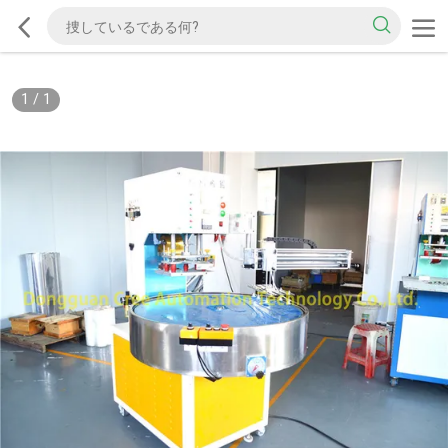
1
/
1