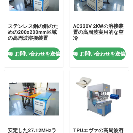
工場旅行
ステンレス鋼の銅のた
AC220V 2KWの溶接装
めの200x200mm区域
置の高周波実用的な空
品質管理
の高周波溶接装置
冷
お問い合わせを送信
お問い合わせを送信
私達に連絡しなさい
引用を要求しなさい
HFのプラスチック溶接機
超音波プラスチック溶接機
ポリ塩化ビニールのプラスチック溶接機
安定した27.12MHzラ
TPUエヴァの高周波溶