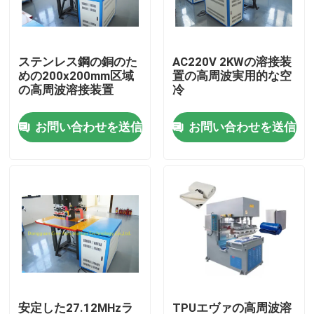
工場旅行
ステンレス鋼の銅のた
AC220V 2KWの溶接装
めの200x200mm区域
置の高周波実用的な空
品質管理
の高周波溶接装置
冷
お問い合わせを送信
お問い合わせを送信
私達に連絡しなさい
引用を要求しなさい
HFのプラスチック溶接機
超音波プラスチック溶接機
ポリ塩化ビニールのプラスチック溶接機
安定した27.12MHzラ
TPUエヴァの高周波溶