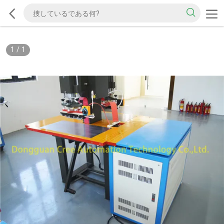
1
/
1