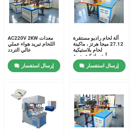
المنتجات
آلة لحام البلاستيك HF
آلة لحام راديو مستقرة
AC220V 2KW معدات
27.12 ميجا هرتز ، ماكينة
اللحام تبريد هواء عملي
لحام بلاستيكية
عالي التردد
آلة لحام البلاستيك بالموجات فوق الصوتية
أوتوماتيكية يدوية
إرسال استفسار
إرسال استفسار
آلة لحام البلاستيك PVC
معدات لحام عالية التردد
آلة تغليف نفطة
معدات اللحام بالترددات الراديوية