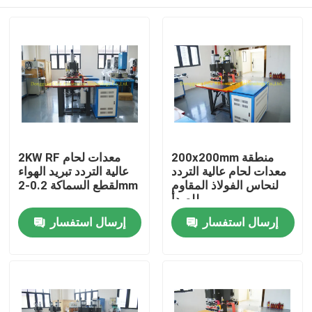
200x200mm منطقة
2KW RF معدات لحام
معدات لحام عالية التردد
عالية التردد تبريد الهواء
لنحاس الفولاذ المقاوم
لقطع السماكة 0.2-2mm
للصدأ
منزل
إرسال استفسار
إرسال استفسار
حول بنا
إتصال