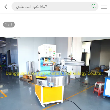
1
/
1