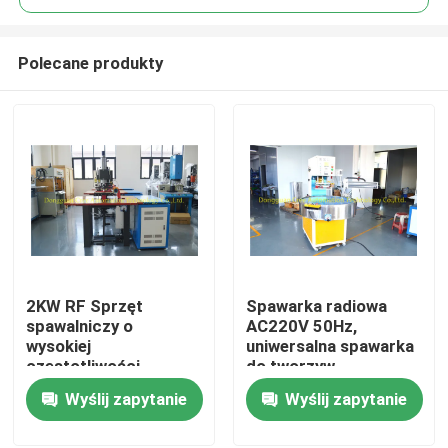
Polecane produkty
2KW RF Sprzęt
Spawarka radiowa
Dom
spawalniczy o
AC220V 50Hz,
wysokiej
uniwersalna spawarka
częstotliwości
do tworzyw
Produkty
Chłodzenie
sztucznych HF
Wyślij zapytanie
Wyślij zapytanie
powietrzem do cięcia
grubości 0,2-2 mm
O nas