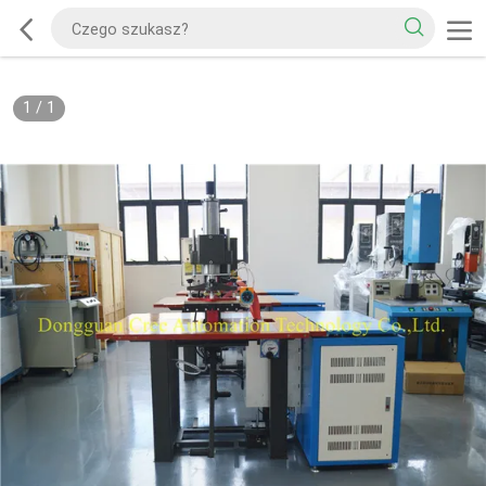
1
/
1