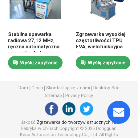
Sprzęt do spawania wysokiej częstotliwości
Stabilna spawarka
Zgrzewarka wysokiej
Maszyna do pakowania w blistry
radiowa 27,12 MHz,
częstotliwości TPU
ręczna automatyczna
EVA, wielofunkcyjna
spawarka do tworzyw
maszyna
Sprzęt do spawania częstotliwością radiową
sztucznych HF
uszczelniająca RF
Wyślij zapytanie
Wyślij zapytanie
Termoformująca maszyna pakująca
Dom
O nas
Skontaktuj się z nami
Desktop Site
Automatyczna maszyna uszczelniająca
Sitemap
Privacy Policy
Maszyna do pakowania w folię termokurczliwą
Jakość
Zgrzewarka do tworzyw sztucznych HF
Fabryka w Chinach.Copyright © 2026 Dongguan
Maszyna pakująca typu poduszka
Kerui Automation Technology Co., Ltd. All Rights