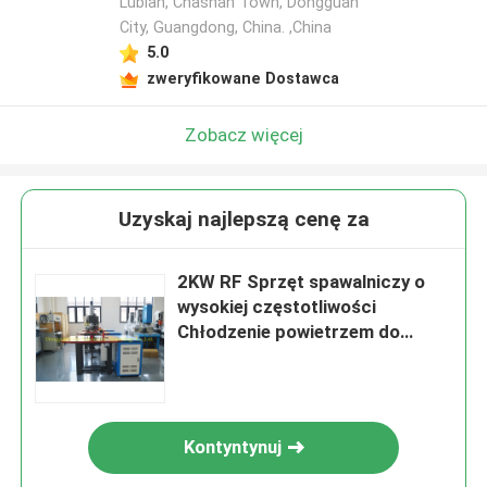
Lubian, Chashan Town, Dongguan
City, Guangdong, China. ,China
5.0
zweryfikowane Dostawca
Zobacz więcej
Uzyskaj najlepszą cenę za
2KW RF Sprzęt spawalniczy o
wysokiej częstotliwości
Chłodzenie powietrzem do
cięcia grubości 0,2-2 mm
Kontyntynuj