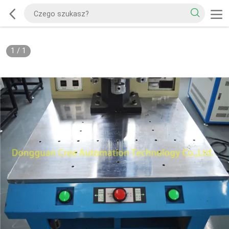
1
/
1