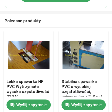
Polecane produkty
Dom
Lekka spawarka HF
Stabilna spawarka
PVC Wytrzymała
PVC o wysokiej
wysoka częstotliwość
częstotliwości,
Produkty
220 V
uniwersalna z 2-8 m /
min
Wyślij zapytanie
Wyślij zapytanie
O nas