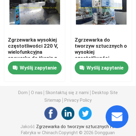
Sprzęt do spawania wysokiej częstotliwości
Maszyna do pakowania w blistry
Zgrzewarka wysokiej
Zgrzewarka do
częstotliwości 220 V,
tworzyw sztucznych o
wielofunkcyjna
wysokiej
Sprzęt do spawania częstotliwością radiową
spawarka do tkanin z
częstotliwości
PVC
Praktyczna 0,3-0,8
Wyślij zapytanie
Wyślij zapytanie
MPa
Termoformująca maszyna pakująca
Automatyczna maszyna uszczelniająca
Dom
O nas
Skontaktuj się z nami
Desktop Site
Sitemap
Privacy Policy
Maszyna do pakowania w folię termokurczliwą
Jakość
Zgrzewarka do tworzyw sztucznych HF
Maszyna pakująca typu poduszka
Fabryka w Chinach.Copyright © 2026 Dongguan