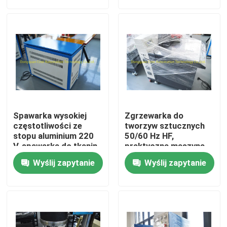
Wycieczka po fabryce
Kontrola jakości
Skontaktuj się z nami
Spawarka wysokiej
Zgrzewarka do
Poprosić o wycenę
częstotliwości ze
tworzyw sztucznych
stopu aluminium 220
50/60 Hz HF,
V, spawarka do tkanin
praktyczna maszyna
PVC 2KW
do spawania tkanin o
Zgrzewarka do tworzyw sztucznych HF
Wyślij zapytanie
Wyślij zapytanie
wysokiej
częstotliwości
Zgrzewarka ultradźwiękowa do tworzyw sztucznych
Maszyna do spawania tworzyw sztucznych PVC