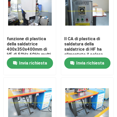
Prodotti
Saldatrice di plastica di HF
funzione di plastica
Il CA di plastica di
della saldatrice
saldatura della
Saldatrice di plastica ultrasonica
400x350x400mm di
saldatrice di HF ha
HF di 50Hz 60Hz multi
alimentato il colore
bianco 25KG
Invia richiesta
Invia richiesta
Saldatrice di plastica del PVC
Apparecchio per saldare ad alta frequenza
Impacchettatrice della bolla
Apparecchio per saldare di radiofrequenza