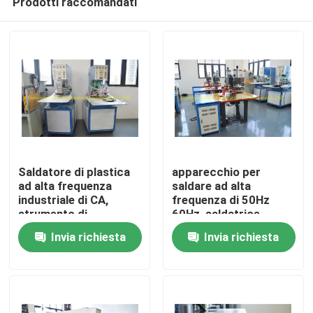
Prodotti raccomandati
Saldatore di plastica
apparecchio per
ad alta frequenza
saldare ad alta
industriale di CA,
frequenza di 50Hz
strumento di
60Hz, saldatrice
Casa
saldatura veloce
multifunzionale di HF
Invia richiesta
Invia richiesta
multifunzionale
Chi siamo
Contatti