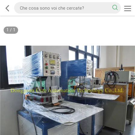
1
/
1