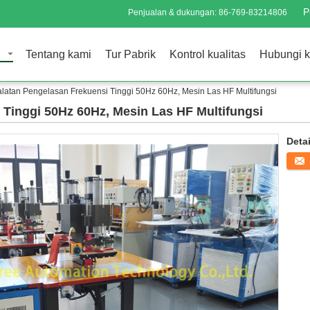
P
Penjualan & dukungan:
86-769-83214806
Tentang kami
Tur Pabrik
Kontrol kualitas
Hubungi 
alatan Pengelasan Frekuensi Tinggi 50Hz 60Hz, Mesin Las HF Multifungsi
 Tinggi 50Hz 60Hz, Mesin Las HF Multifungsi
Deta
Konta