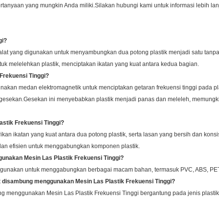
rtanyaan yang mungkin Anda miliki.Silakan hubungi kami untuk informasi lebih lanj
gi?
h alat yang digunakan untuk menyambungkan dua potong plastik menjadi satu ta
tuk melelehkan plastik, menciptakan ikatan yang kuat antara kedua bagian.
Frekuensi Tinggi?
unakan medan elektromagnetik untuk menciptakan getaran frekuensi tinggi pada 
n gesekan.Gesekan ini menyebabkan plastik menjadi panas dan meleleh, memungki
stik Frekuensi Tinggi?
kan ikatan yang kuat antara dua potong plastik, serta lasan yang bersih dan kon
dan efisien untuk menggabungkan komponen plastik.
unakan Mesin Las Plastik Frekuensi Tinggi?
 digunakan untuk menggabungkan berbagai macam bahan, termasuk PVC, ABS, PET,
 disambung menggunakan Mesin Las Plastik Frekuensi Tinggi?
 menggunakan Mesin Las Plastik Frekuensi Tinggi bergantung pada jenis plast