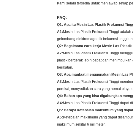
Kami selalu tersedia untuk menjawab setiap pe
FAQ:
Q1: Apa itu Mesin Las Plastik Frekuensi Ting
A1:
Mesin Las Plastik Frekuensi Tinggi adala
gelombang elektromagnetik frekuensi tinggi un
Q2: Bagaimana cara kerja Mesin Las Plastik 
A2:
Mesin Las Plastik Frekuensi Tinggi mengg
plastik bergerak lebih cepat dan menimbulka
berikatan.
Q3: Apa manfaat menggunakan Mesin Las Pla
A3:
Mesin Las Plastik Frekuensi Tinggi memberi
perekat, menyediakan cara yang hemat biaya 
Q4: Bahan apa yang bisa digabungkan mengg
A4:
Mesin Las Plastik Frekuensi Tinggi dapat
Q5: Berapa ketebalan maksimum yang dapat
A5:
Ketebalan maksimum yang dapat disambung
maksimum sekitar 6 milimeter.