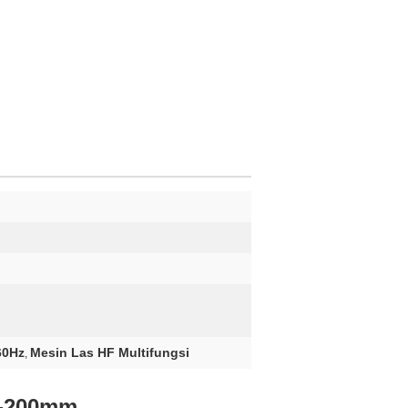
60Hz
Mesin Las HF Multifungsi
,
50-200mm