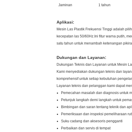
Jaminan
1 tahun
Aplikasi:
Mesin Las Plastik Frekuensi Tinggi adalah pili
kecepatan las 50/60Hz.Ini fitur warna putih, m
satu tahun untuk menambah ketenangan pikiran.D
Dukungan dan Layanan:
Dukungan Teknis dan Layanan untuk Mesin Las 
Kami menyediakan dukungan teknis dan layanan
komprehensif untuk setiap kebutuhan pengela
Layanan teknis dan pelanggan kami dapat me
Pemecahan masalah dan diagnosis untuk m
Petunjuk langkah demi langkah untuk pem
Bimbingan dan saran tentang teknik dan ap
Pemeriksaan dan inspeksi pemeliharaan rut
Suku cadang dan aksesoris pengganti
Perbaikan dan servis di tempat