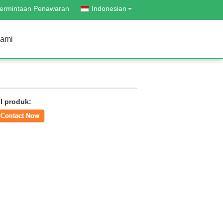
ermintaan Penawaran
Indonesian
kami
il produk:
k