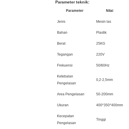
Parameter teknik:
Parameter
Nilai
Jenis
Mesin las
Bahan
Plastik
Berat
25KG
Tegangan
220V
Frekuensi
50/60Hz
Ketebalan
0,2-2,5mm
Pengelasan
Area Pengelasan
50-200mm
Ukuran
400*350*400mm
Kecepatan
Tinggi
Pengelasan