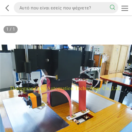
1
/
1