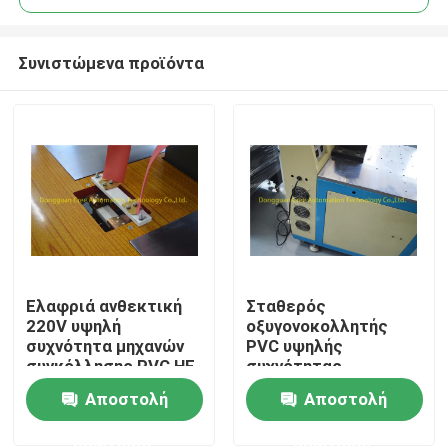
Συνιστώμενα προϊόντα
Ελαφριά ανθεκτική
Σταθερός
Σπίτι
220V υψηλή
οξυγονοκολλητής
συχνότητα μηχανών
PVC υψηλής
συγκόλλησης PVC HF
συχνότητας
Προϊόντα
εναλλασσόμενου
Αποστολή
Αποστολή
ρεύματος για πολλές
χρήσεις με 2-8m/Min
ερώτησης
ερώτησης
Περίπου εμείς