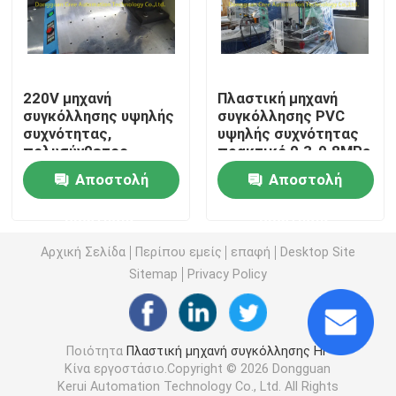
Εξοπλισμός συγκόλλησης υψηλής συχνότητας
220V μηχανή
Πλαστική μηχανή
Μηχανή συσκευασίας φουσκαλών
συγκόλλησης υψηλής
συγκόλλησης PVC
συχνότητας,
υψηλής συχνότητας
πολυσύνθετος
πρακτικό 0.3-0.8MPa
Εξοπλισμός συγκόλλησης ραδιοσυχνότητας
οξυγονοκολλητής
Αποστολή
Αποστολή
υφάσματος PVC
Μηχανή συσκευασίας Thermoforming
ερώτησης
ερώτησης
Αρχική Σελίδα
Περίπου εμείς
επαφή
Desktop Site
αυτόματη σφραγίζοντας μηχανή
Sitemap
Privacy Policy
Συρρικνωθείτε την τυλίγοντας μηχανή
Ποιότητα
Πλαστική μηχανή συγκόλλησης HF
Κίνα εργοστάσιο.Copyright © 2026 Dongguan
Μηχανή συσκευασίας τύπων μαξιλαριών
Kerui Automation Technology Co., Ltd. All Rights