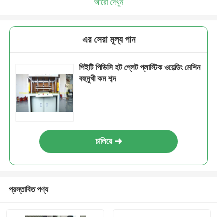
আরো দেখুন
এর সেরা মূল্য পান
পিইটি পিভিসি হট প্লেট প্লাস্টিক ওয়েল্ডিং মেশিন
বহুমুখী কম শব্দ
চালিয়ে
প্রস্তাবিত পণ্য