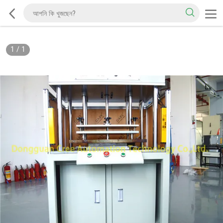
1
/
1